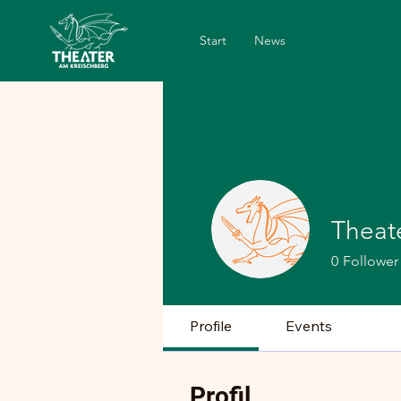
Start
News
Theat
0
Follower
Profile
Events
Profil