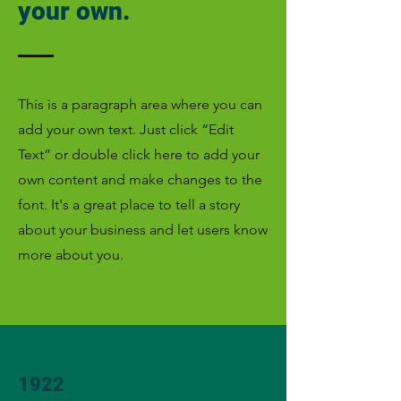
your own.
This is a paragraph area where you can
add your own text. Just click “Edit
Text” or double click here to add your
own content and make changes to the
font. It's a great place to tell a story
about your business and let users know
more about you.
1922