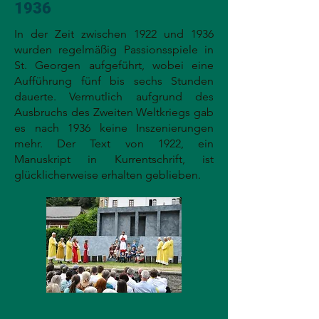
1936
In der Zeit zwischen 1922 und 1936
wurden regelmäßig Passionsspiele in
St. Georgen aufgeführt, wobei eine
Aufführung fünf bis sechs Stunden
dauerte. Vermutlich aufgrund des
Ausbruchs des Zweiten Weltkriegs gab
es nach 1936 keine Inszenierungen
mehr. Der Text von 1922, ein
Manuskript in Kurrentschrift, ist
glücklicherweise erhalten geblieben.