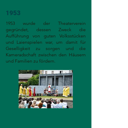
1953
1953 wurde der Theaterverein
gegründet, dessen Zweck die
Aufführung von guten Volksstücken
und Laienspielen war, um damit für
Geselligkeit zu sorgen und die
Kameradschaft zwischen den Häusern
und Familien zu fördern.