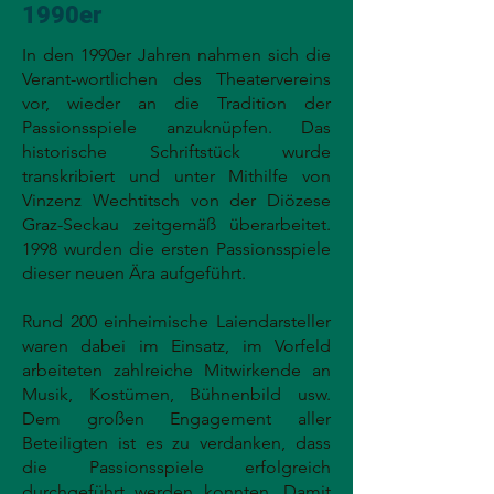
1990er
In den 1990er Jahren nahmen sich die
Verant-wortlichen des Theatervereins
vor, wieder an die Tradition der
Passionsspiele anzuknüpfen. Das
historische Schriftstück wurde
transkribiert und unter Mithilfe von
Vinzenz Wechtitsch von der Diözese
Graz-Seckau zeitgemäß überarbeitet.
1998 wurden die ersten Passionsspiele
dieser neuen Ära aufgeführt.
Rund 200 einheimische Laiendarsteller
waren dabei im Einsatz, im Vorfeld
arbeiteten zahlreiche Mitwirkende an
Musik, Kostümen, Bühnenbild usw.
Dem großen Engagement aller
Beteiligten ist es zu verdanken, dass
die Passionsspiele erfolgreich
durchgeführt werden konnten. Damit