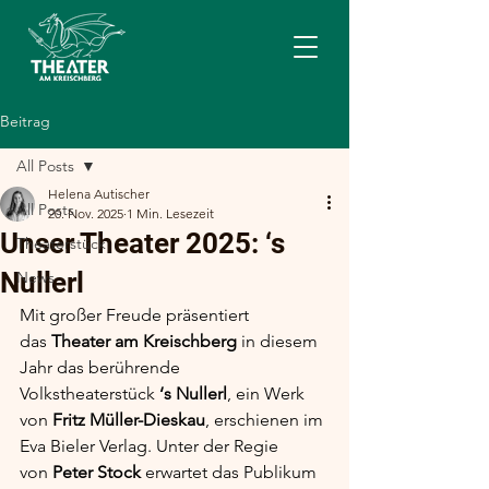
Beitrag
All Posts
Helena Autischer
All Posts
20. Nov. 2025
1 Min. Lesezeit
Unser Theater 2025: ‘s
Theaterstück
Nullerl
News
Mit großer Freude präsentiert 
das 
Theater am Kreischberg
 in diesem 
Jahr das berührende 
Volkstheaterstück 
‘s Nullerl
, ein Werk 
von 
Fritz Müller-Dieskau
, erschienen im 
Eva Bieler Verlag. Unter der Regie 
von 
Peter Stock
 erwartet das Publikum 